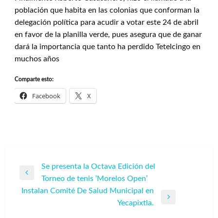
población que habita en las colonias que conforman la
delegación política para acudir a votar este 24 de abril
en favor de la planilla verde, pues asegura que de ganar
dará la importancia que tanto ha perdido Tetelcingo en
muchos años
Comparte esto:
Facebook
X
Navegación
Se presenta la Octava Edición del
Entrada
Torneo de tenis ‘Morelos Open’
de
anterior
Instalan Comité De Salud Municipal en
entradas
Entrada
Yecapixtla.
siguiente