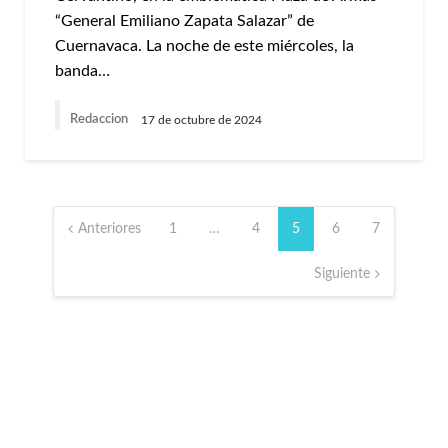
“General Emiliano Zapata Salazar” de
Cuernavaca. La noche de este miércoles, la
banda…
Redaccion
17 de octubre de 2024
Paginación
de
Anteriores
1
…
4
5
6
7
entradas
Siguiente