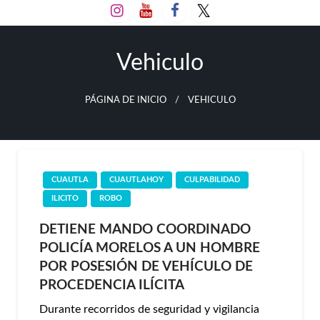
Salta
al
contenido
Vehiculo
PÁGINA DE INICIO
VEHICULO
CUAUTLA
CUAUTLAHOY
CULPABILIDAD
ILICITO
ROBO
DETIENE MANDO COORDINADO
POLICÍA MORELOS A UN HOMBRE
POR POSESIÓN DE VEHÍCULO DE
PROCEDENCIA ILÍCITA
Durante recorridos de seguridad y vigilancia