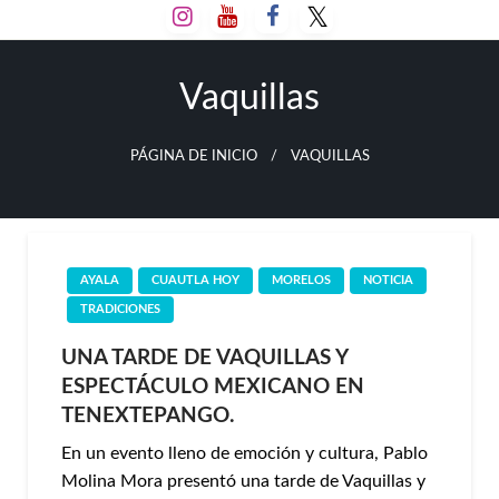
Salta
al
contenido
Vaquillas
PÁGINA DE INICIO
VAQUILLAS
AYALA
CUAUTLA HOY
MORELOS
NOTICIA
TRADICIONES
UNA TARDE DE VAQUILLAS Y
ESPECTÁCULO MEXICANO EN
TENEXTEPANGO.
En un evento lleno de emoción y cultura, Pablo
Molina Mora presentó una tarde de Vaquillas y