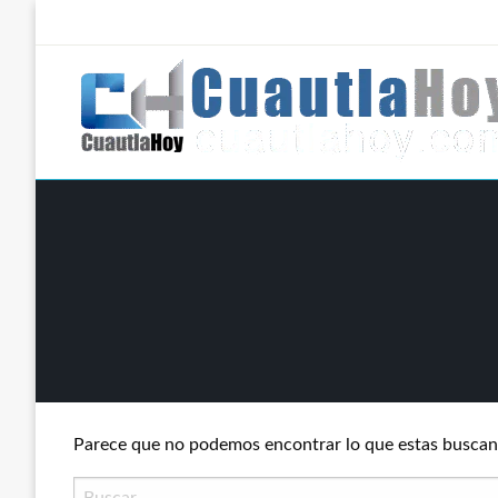
Salta
al
contenido
Revista digital del oriente de Morelos.
CuautlaHoy
Parece que no podemos encontrar lo que estas buscan
Buscar: