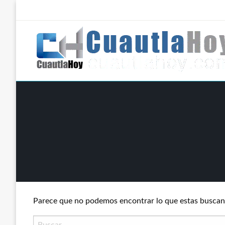
Salta
al
contenido
Revista digital del oriente de Morelos.
CuautlaHoy
Parece que no podemos encontrar lo que estas buscan
Buscar: