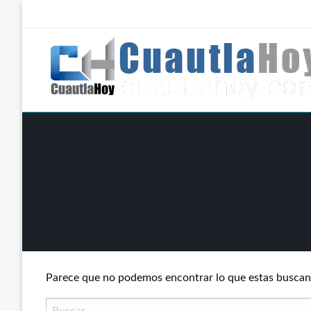
Salta
al
contenido
Revista digital del oriente de Morelos.
CuautlaHoy
Parece que no podemos encontrar lo que estas buscan
Buscar: