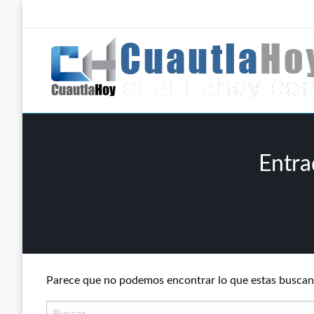
Salta
al
contenido
Revista digital del oriente de Morelos.
CuautlaHoy
Entra
Parece que no podemos encontrar lo que estas buscan
Buscar: