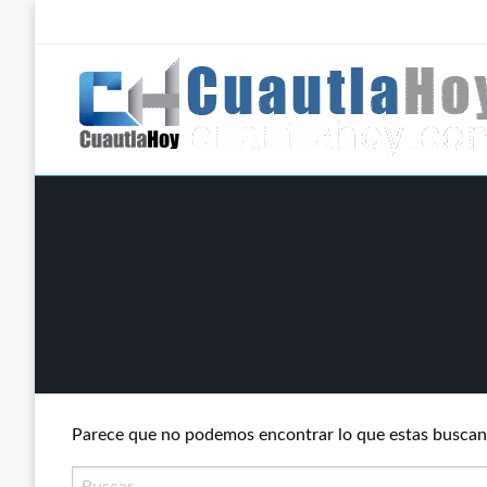
Salta
al
contenido
Revista digital del oriente de Morelos.
CuautlaHoy
Parece que no podemos encontrar lo que estas buscan
Buscar: