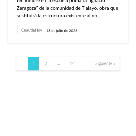
techumbre en la escuela primaria “Ignacio
Zaragoza” de la comunidad de Tlalayo, obra que
sustituirá la estructura existente al no…
CuautlaHoy
13 de julio de 2026
Paginación
de
1
2
…
14
Siguiente
entradas