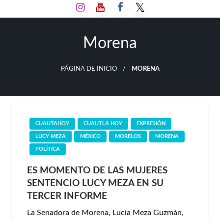
Salta
al
contenido
Morena
PÁGINA DE INICIO
MORENA
CUAUTAHOY
CUAUTLA HOY
EXPRESIÓN
LUCY MEZA
MÉXICO
MORELOS
MORENA
POLÍTICA
ES MOMENTO DE LAS MUJERES
SENTENCIO LUCY MEZA EN SU
TERCER INFORME
La Senadora de Morena, Lucía Meza Guzmán,