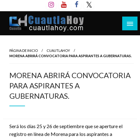
Salta
al
contenido
Revista digital del oriente de Morelos.
CuautlaHoy
PÁGINA DE INICIO
CUAUTLAHOY
MORENA ABRIRÁ CONVOCATORIA PARA ASPIRANTES A GUBERNATURAS.
MORENA ABRIRÁ CONVOCATORIA
PARA ASPIRANTES A
GUBERNATURAS.
Será los días 25 y 26 de septiembre que se aperture el
registro en línea de Morena para los aspirantes a