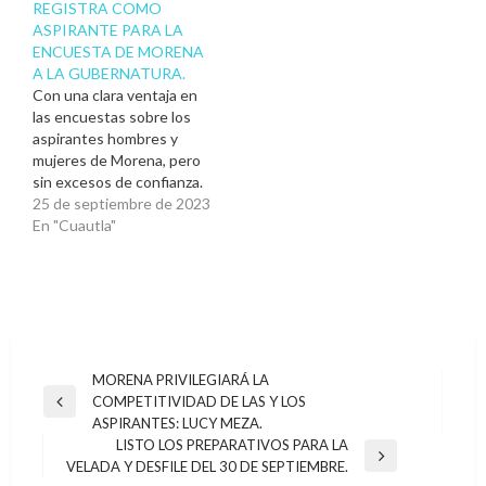
REGISTRA COMO
ASPIRANTE PARA LA
ENCUESTA DE MORENA
A LA GUBERNATURA.
Con una clara ventaja en
las encuestas sobre los
aspirantes hombres y
mujeres de Morena, pero
sin excesos de confianza.
“El día de hoy me registré
25 de septiembre de 2023
como aspirante a la
En "Cuautla"
Coordinación Estatal de la
Defensa de la
Transformación de
Morelos con la firme
decisión de encabezar las
causas sociales de…
Navegación
MORENA PRIVILEGIARÁ LA
COMPETITIVIDAD DE LAS Y LOS
de
Entrada
ASPIRANTES: LUCY MEZA.
anterior
entradas
LISTO LOS PREPARATIVOS PARA LA
Entrada
VELADA Y DESFILE DEL 30 DE SEPTIEMBRE.