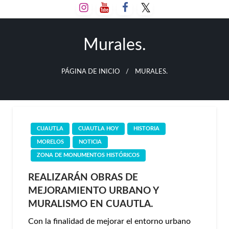
Salta
al
contenido
Murales.
PÁGINA DE INICIO
MURALES.
CUAUTLA
CUAUTLA HOY
HISTORIA
MORELOS
NOTICIA
ZONA DE MONUMENTOS HISTÓRICOS
REALIZARÁN OBRAS DE
MEJORAMIENTO URBANO Y
MURALISMO EN CUAUTLA.
Con la finalidad de mejorar el entorno urbano